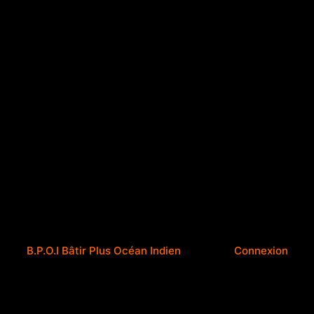
B.P.O.I Bâtir Plus Océan Indien
Connexion
Pardon pour le dérangement !
Nous travaillons sur quelque